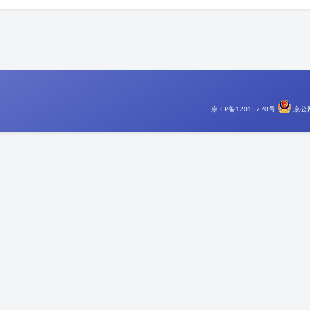
豆
京ICP备12015770号
京公网