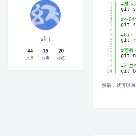
1
#显示完
2
git s
3
4
#在G
5
git s
6
7
#Gi
sfnt
8
git r
9
44
15
20
10
#还有
11
git n
文章
分类
标签
12
13
#不过
14
git b
然后，就可以写