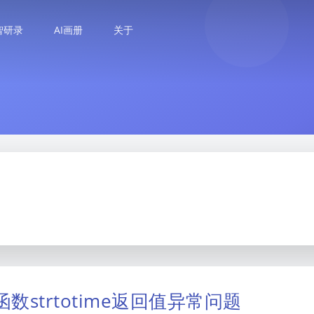
智研录
AI画册
关于
函数strtotime返回值异常问题