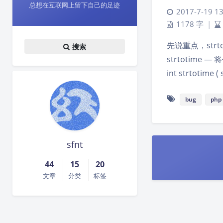
总想在互联网上留下自己的足迹
2017-7-19 13
1178 字
|
先说重点，strto
搜索
strtotime
int strtotim
bug
php
sfnt
44
15
20
文章
分类
标签